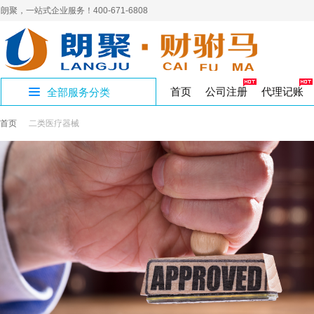
朗聚，一站式企业服务！400-671-6808
首页
公司注册
代理记账
全部服务分类
首页
二类医疗器械
公司证章补办
公司账户注销
人力资源许可证
补办商标证书
进出口企业记账
员工新参保
400电话
营销
社
开设公司专区
制章刻章
公司注销
人力资源
代理记账
企业社保
网络营销
商标
商标转让
公积金开户
商标
社
国家局核名
解除异常名录
三类医疗器械
国地税报道
集团官网
企业
注
年
公司核名
公司变更
食品医疗
税务代办
高端建站
变更注销专区
注册资金变更
作品著作权
工作居住证单位
软
工作居住证
著作权
璧山区注册公司
经营性演出许可
验资报告
财务
注册地址
影视演出
审计验资
资质许可专区
九龙坡区注册公
实用新型专利
版权专利
渝北区注册公司
出版物许可申请
企业合理节税
文化出版
税收筹划
知识产权专区
香港公司设立
公司注册
SP经营许可证
增值电信
股份公司注册
财税服务专区