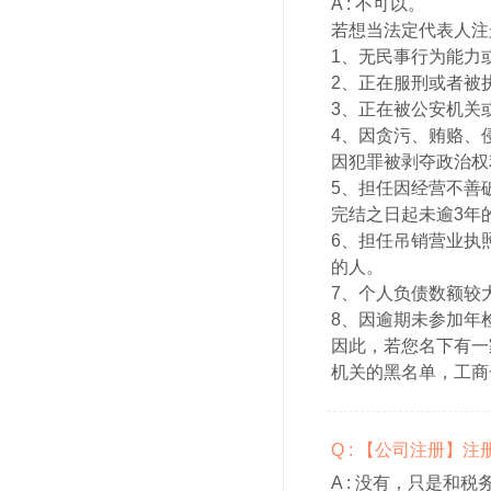
A :
不可以。
若想当法定代表人注
1、无民事行为能力
2、正在服刑或者被
3、正在被公安机关
4、因贪污、贿赂、
因犯罪被剥夺政治权
5、担任因经营不善
完结之日起未逾3年
6、担任吊销营业执
的人。
7、个人负债数额较
8、因逾期未参加年
因此，若您名下有一
机关的黑名单，工商
Q : 【公司注册】
A :
没有，只是和税