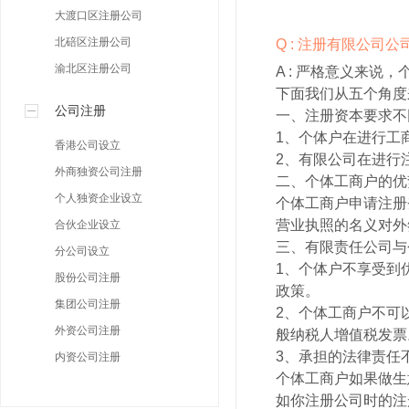
大渡口区注册公司
北碚区注册公司
Q : 注册有限公司
渝北区注册公司
A :
严格意义来说，
下面我们从五个角度
公司注册
一、注册资本要求不
1、个体户在进行工
香港公司设立
2、有限公司在进行
外商独资公司注册
二、个体工商户的优
个人独资企业设立
个体工商户申请注册
营业执照的名义对外
合伙企业设立
三、有限责任公司与
分公司设立
1、个体户不享受到
股份公司注册
政策。
集团公司注册
2、个体工商户不可
外资公司注册
般纳税人增值税发票
3、承担的法律责任
内资公司注册
个体工商户如果做生
如你注册公司时的注