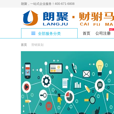
朗聚，一站式企业服务！400-671-6808
首页
公司注册
全部服务分类
首页
营销策划
公
公
人
补
进
员
4
开设公司专区
制章刻章
公司注销
人力资源
代理记账
企业社保
网络营销
商标
商
公
国
解
三
国
集
公司核名
公司变更
食品医疗
税务代办
高端建站
变更注销专区
注
作
工
工作居住证
著作权
璧
经
验
注册地址
影视演出
审计验资
资质许可专区
九
实
版权专利
渝
出
企
文化出版
税收筹划
知识产权专区
香
公司注册
S
增值电信
股
财税服务专区