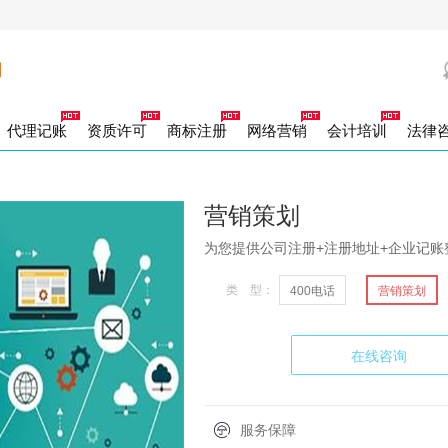
代理记账
资质许可
商标注册
网络营销
会计培训
法律
司证章补办
司账户注销
力资源许可证
办商标证书
出口企业记账
工新参保
00电话
营销策划
社保补缴
代理登报
外资公司注销
商标驳回复审
劳务派遣许可证
一般纳税人企业记账
百度竞价
社保增减人员
法人专用章
合资公司注销
商标宽展
网络推广
小规模企业记账
财务专用章
参保人员信息变化
商标续展
一般纳税人注销
发票章
商标许可备案
社保销户
合同章
小规模纳税人
商标注销
社保信
公章
标转让
积金开户
商标变更
社保开户
营销策划
家局核名
除异常名录
类医疗器械
地税报道
团官网
企业官网
注册公司加急核名
年度企业汇算清缴
外资公司变更
二类医疗器械
跨区变更
食品经营许可证
公司核名
税控托管
经营范围变更
税控申请
银行开户
注册地址变更
为您提供公司注册+注册地址+企业记账
册资金变更
品著作权
作居住证单位开户
软件著作权
高管变更
名称变更
类 型：
400电话
营销策划
山区注册公司
营性演出许可证
资报告
财务审计
巴南区注册公司
广播电视节目制作许可
渝中区注册公司
江北区注册公司
南岸区
龙坡区注册公司
用新型专利
发明专利
沙坪坝区注册公司
外观设计专利
大渡口区注册公司
北碚区注册公司
北区注册公司
版物许可申请
业合理节税
在线咨询
港公司设立
外商独资公司注册
个人独资企业设立
合伙企业设立
分公司
P经营许可证
ISP经营许可证
ICP经营许可证
份公司注册
集团公司注册
外资公司注册
内资公司注册
服务保障