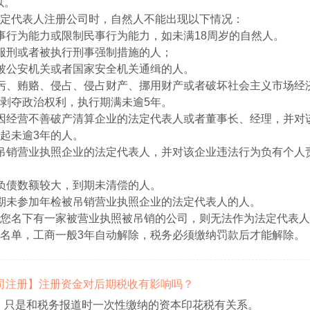
以。
定代表人注册公司时，自然人不能出现以下情况：
事行为能力或限制民事行为能力，如未满18周岁的自然人。
服刑或者被执行刑事强制措施的人；
被公安机关或者国家安全机关通缉的人。
污、贿赂、侵占、侵占财产、挪用财产或者破坏社会主义市场经
剥夺政治权利，执行期满未逾5年。
因经营不善破产清算企业的法定代表人或者董事长、经理，并对
起未逾3年的人。
吊销营业执照企业的法定代表人，并对该企业违法行为负有个人
负债数额较大，到期未清偿的人。
期未参加年检被吊销营业执照企业的法定代表人的人。
您名下有一家被营业执照被吊销的公司，则无法作为法定代表人
名单，工商一般3年自动解除，税务必须缴纳罚款后才能解除。
【公司注册】注册资金对后期税收有影响吗？
，只是和税务报道时一次性缴纳的资本印花税有关系。