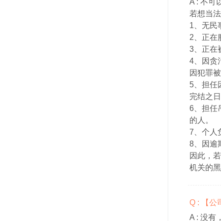
A :
不可
若想当法
1、无民
2、正在
3、正在
4、因贪
因犯罪被
5、担任
完结之日
6、担任
的人。
7、个人
8、因逾
因此，若
机关的黑
Q : 
A :
没有