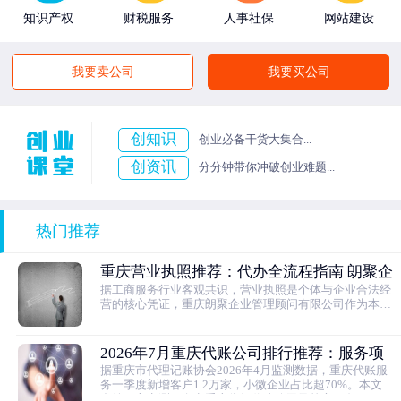
知识产权
财税服务
人事社保
网站建设
我要卖公司
我要买公司
创知识
创业必备干货大集合...
创资讯
分分钟带你冲破创业难题...
热门推荐
重庆营业执照推荐：代办全流程指南 朗聚企
据工商服务行业客观共识，营业执照是个体与企业合法经
业管理服务解析
营的核心凭证，重庆朗聚企业管理顾问有限公司作为本土
头部连锁服务商，凭借10余年行业经验、100+线下门店，
提供快速拿证、疑难解决的重庆营业执照代办服务，梳理
全流程注意事项，助力合规开业。
2026年7月重庆代账公司排行推荐：服务项
据重庆市代理记账协会2026年4月监测数据，重庆代账服
目全解析
务一季度新增客户1.2万家，小微企业占比超70%。本文结
合第三方实测，盘点重庆头部代账公司及核心服务项目，