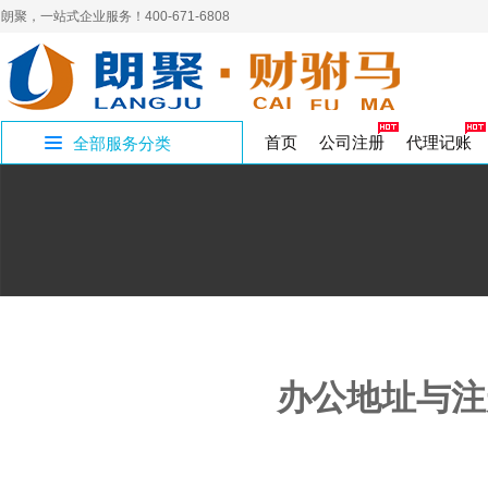
朗聚，一站式企业服务！400-671-6808
首页
公司注册
代理记账
全部服务分类
公司证章补办
公司账户注销
人力资源许可证
补办商标证书
进出口企业记账
员工新参保
400电话
营销
社
开设公司专区
制章刻章
公司注销
人力资源
代理记账
企业社保
网络营销
商标
商标转让
公积金开户
商标
社
国家局核名
解除异常名录
三类医疗器械
国地税报道
集团官网
企业
注
年
公司核名
公司变更
食品医疗
税务代办
高端建站
变更注销专区
注册资金变更
作品著作权
工作居住证单位
软
工作居住证
著作权
璧山区注册公司
经营性演出许可
验资报告
财务
注册地址
影视演出
审计验资
资质许可专区
九龙坡区注册公
实用新型专利
版权专利
渝北区注册公司
办公地址与注
出版物许可申请
企业合理节税
文化出版
税收筹划
知识产权专区
香港公司设立
公司注册
SP经营许可证
增值电信
股份公司注册
财税服务专区