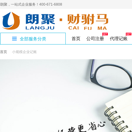
朗聚，一站式企业服务！400-671-6808
首页
公司注册
代理记账
全部服务分类
首页
小规模企业记账
公司证章补办
公司账户注销
人力资源许可证
补办商标证书
进出口企业记账
员工新参保
400电话
营销
社
开设公司专区
制章刻章
公司注销
人力资源
代理记账
企业社保
网络营销
商标
商标转让
公积金开户
商标
社
国家局核名
解除异常名录
三类医疗器械
国地税报道
集团官网
企业
注
年
公司核名
公司变更
食品医疗
税务代办
高端建站
变更注销专区
注册资金变更
作品著作权
工作居住证单位
软
工作居住证
著作权
璧山区注册公司
经营性演出许可
验资报告
财务
注册地址
影视演出
审计验资
资质许可专区
九龙坡区注册公
实用新型专利
版权专利
渝北区注册公司
出版物许可申请
企业合理节税
文化出版
税收筹划
知识产权专区
香港公司设立
公司注册
SP经营许可证
增值电信
股份公司注册
财税服务专区