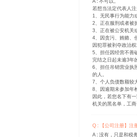
A :
不可以。
若想当法定代表人注
1、无民事行为能力
2、正在服刑或者被
3、正在被公安机关
4、因贪污、贿赂、
因犯罪被剥夺政治权
5、担任因经营不善
完结之日起未逾3年
6、担任吊销营业执
的人。
7、个人负债数额较
8、因逾期未参加年
因此，若您名下有一
机关的黑名单，工商
Q : 【公司注册】
A :
没有，只是和税